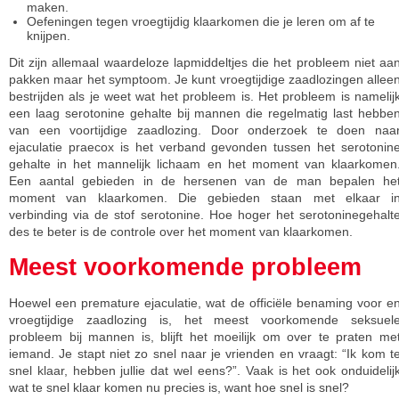
maken.
Oefeningen tegen vroegtijdig klaarkomen die je leren om af te
knijpen.
Dit zijn allemaal waardeloze lapmiddeltjes die het probleem niet aa
pakken maar het symptoom. Je kunt vroegtijdige zaadlozingen allee
bestrijden als je weet wat het probleem is. Het probleem is namelij
een laag serotonine gehalte bij mannen die regelmatig last hebbe
van een voortijdige zaadlozing. Door onderzoek te doen naa
ejaculatie praecox is het verband gevonden tussen het serotonin
gehalte in het mannelijk lichaam en het moment van klaarkomen
Een aantal gebieden in de hersenen van de man bepalen he
moment van klaarkomen. Die gebieden staan met elkaar i
verbinding via de stof serotonine. Hoe hoger het serotoninegehalt
des te beter is de controle over het moment van klaarkomen.
Meest voorkomende probleem
Hoewel een premature ejaculatie, wat de officiële benaming voor e
vroegtijdige zaadlozing is, het meest voorkomende seksuel
probleem bij mannen is, blijft het moeilijk om over te praten me
iemand. Je stapt niet zo snel naar je vrienden en vraagt: “Ik kom t
snel klaar, hebben jullie dat wel eens?”. Vaak is het ook onduidelij
wat te snel klaar komen nu precies is, want hoe snel is snel?