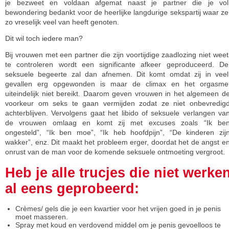
je bezweet en voldaan afgemat naast je partner die je vol
bewondering bedankt voor de heerlijke langdurige sekspartij waar ze
zo vreselijk veel van heeft genoten.
Dit wil toch iedere man?
Bij vrouwen met een partner die zijn voortijdige zaadlozing niet weet
te controleren wordt een significante afkeer geproduceerd. De
seksuele begeerte zal dan afnemen. Dit komt omdat zij in veel
gevallen erg opgewonden is maar de climax en het orgasme
uiteindelijk niet bereikt. Daarom geven vrouwen in het algemeen d
voorkeur om seks te gaan vermijden zodat ze niet onbevredig
achterblijven. Vervolgens gaat het libido of seksuele verlangen va
de vrouwen omlaag en komt zij met excuses zoals “Ik be
ongesteld”, “Ik ben moe”, “Ik heb hoofdpijn”, “De kinderen zij
wakker”, enz. Dit maakt het probleem erger, doordat het de angst e
onrust van de man voor de komende seksuele ontmoeting vergroot.
Heb je alle trucjes die niet werke
al eens geprobeerd:
Crèmes/ gels die je een kwartier voor het vrijen goed in je penis
moet masseren.
Spray met koud en verdovend middel om je penis gevoelloos te