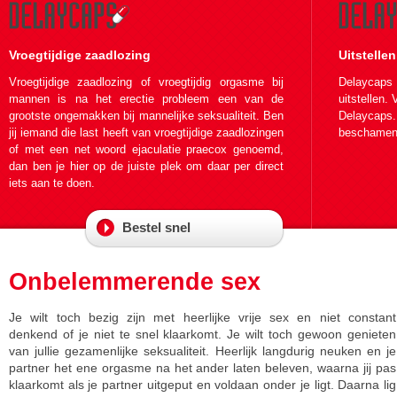
Vroegtijdige zaadlozing
Uitstelle
Vroegtijdige zaadlozing of vroegtijdig orgasme bij
Delaycaps 
mannen is na het erectie probleem een van de
uitstellen.
grootste ongemakken bij mannelijke seksualiteit. Ben
Delaycaps
jij iemand die last heeft van vroegtijdige zaadlozingen
beschamende
of met een net woord ejaculatie praecox genoemd,
dan ben je hier op de juiste plek om daar per direct
iets aan te doen.
Bestel snel
Onbelemmerende sex
Je wilt toch bezig zijn met heerlijke vrije sex en niet constant
denkend of je niet te snel klaarkomt. Je wilt toch gewoon genieten
van jullie gezamenlijke seksualiteit. Heerlijk langdurig neuken en je
partner het ene orgasme na het ander laten beleven, waarna jij pas
klaarkomt als je partner uitgeput en voldaan onder je ligt. Daarna lig